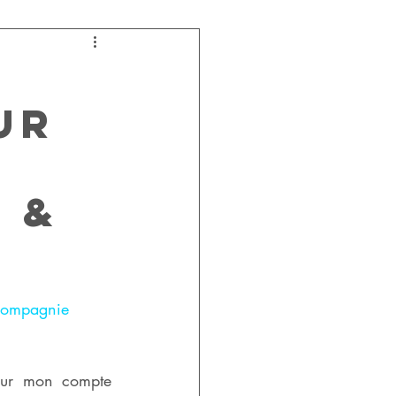
ur
 &
compagnie
 sur mon compte 