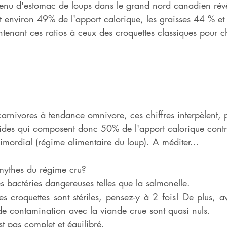
tenu d'estomac de loups dans le grand nord canadien révè
t environ 49% de l'apport calorique, les graisses 44 % et 
nant ces ratios à ceux des croquettes classiques pour c
carnivores à tendance omnivore, ces chiffres interpèlent, 
cides qui composent donc 50% de l'apport calorique contr
mordial (régime alimentaire du loup). A méditer...  
 mythes du régime cru?
es bactéries dangereuses telles que la salmonelle. 
s croquettes sont stériles, pensez-y à 2 fois! De plus, 
de contamination avec la viande crue sont quasi nuls. 
st pas complet et équilibré.