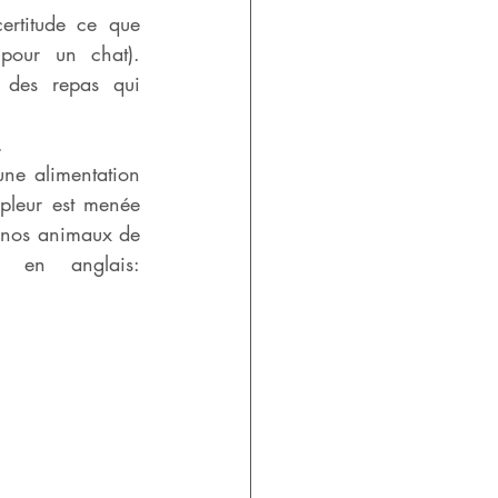
ertitude ce que 
pour un chat). 
des repas qui 
.
ne alimentation 
leur est menée 
 nos animaux de 
compagnie (les résultats sont déjà très parlants. Voici le lien en anglais:  