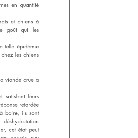
mes en quantité 
hats et chiens à 
e goût qui les 
 telle épidémie 
chez les chiens 
a viande crue a 
satisfont leurs 
réponse retardée 
 boire, ils sont 
déshydratation 
, cet état peut 
ts nourris aux 