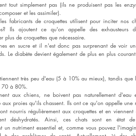
ent tout simplement pas (ils ne produisent pas les enzy
composer et les assimiler).
les fabricants de croquettes utilisent pour inciter nos c
s? Ils ajoutent ce qu'on appelle des exhausteurs d
 plus de croquettes que nécessaire.
ches en sucre et il n'est donc pas surprenant de voir une
s. Le diabète devient également de plus en plus courant 
ntiennent très peu d'eau (5 à 10% au mieux), tandis que l
e 70 à 80%.
ment aux chiens, ne boivent pas naturellement d'eau et 
aux proies qu'ils chassent. Ils ont ce qu'on appelle une 
 sont nourris régulièrement aux croquettes et en viennent à
ent déshydratés. Ainsi, ces chats sont en état de 
t un nutriment essentiel et, comme vous pouvez l'imaginer
d à des problèmes de santé. Actuellement, ⅓ des cha