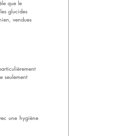
le que le 
les glucides 
hien, vendues 
particulièrement 
e seulement 
avec une hygiène 