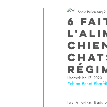
Sonia Bellon
Aug 2
alimentation chiens/chats
animal
6 fai
l'al
chie
chat
régi
Updated:
Jan 17, 2020
#chien
#chat
#barfdi
Les 6 points listés 