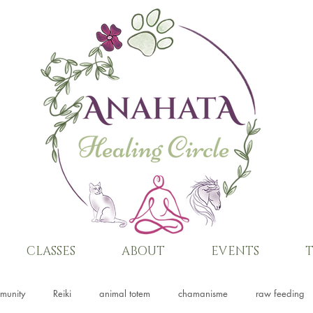
CLASSES
ABOUT
EVENTS
T
munity
Reiki
animal totem
chamanisme
raw feeding