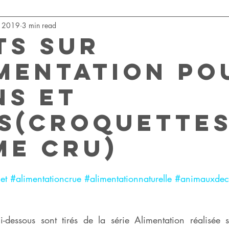
, 2019
3 min read
 communication
communication animale
ts sur
imentation po
ns et
s(croquettes
me cru)
et
#alimentationcrue
#alimentationnaturelle
#animauxde
ci-dessous sont tirés de la série Alimentation réalisée